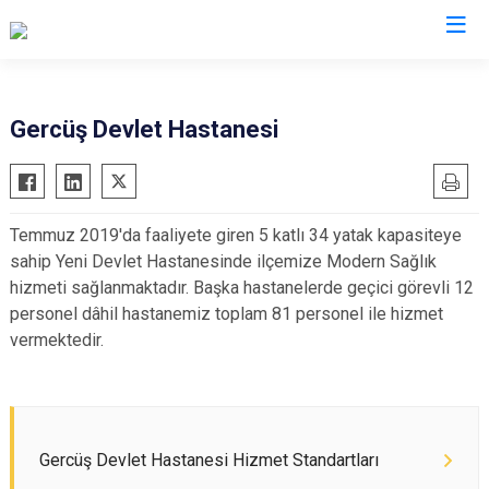
Batman
Gercüş Devlet Hastanesi
Beşiri
Gercüş
Temmuz 2019'da faaliyete giren 5 katlı 34 yatak kapasiteye
Hasankeyf
sahip Yeni Devlet Hastanesinde ilçemize Modern Sağlık
Kozluk
hizmeti sağlanmaktadır. Başka hastanelerde geçici görevli 12
Sason
personel dâhil hastanemiz toplam 81 personel ile hizmet
vermektedir.
Gercüş Devlet Hastanesi Hizmet Standartları