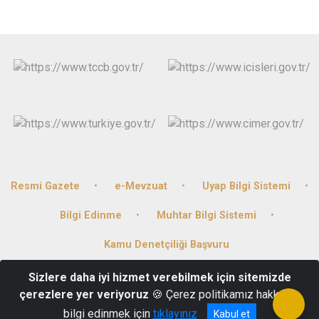
Resmi Gazete
e-Mevzuat
Uyap Bilgi Sistemi
Bilgi Edinme
Muhtar Bilgi Sistemi
Kamu Denetçiliği Başvuru
Sizlere daha iyi hizmet verebilmek için sitemizde
Bağlarbaşı Mahallesi Hükümet Cad. No:30 Gercüş/Batman
çerezlere yer veriyoruz
🍪 Çerez politikamız hakkında
+90 (488) 341 2001
bilgi edinmek için
tıklayınız
Kabul et