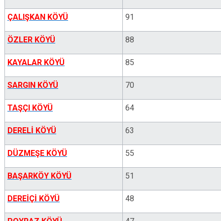
ÇALIŞKAN KÖYÜ
91
ÖZLER KÖYÜ
88
KAYALAR KÖYÜ
85
SARGIN KÖYÜ
70
TAŞÇI KÖYÜ
64
DERELİ KÖYÜ
63
DÜZMEŞE KÖYÜ
55
BAŞARKÖY KÖYÜ
51
DEREİÇİ KÖYÜ
48