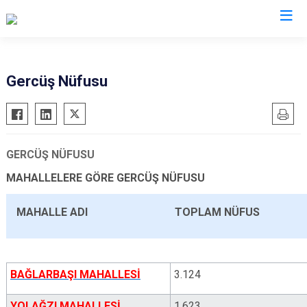
Batman
Gercüş Nüfusu
Beşiri
Gercüş
Hasankeyf
GERCÜŞ NÜFUSU
Kozluk
MAHALLELERE GÖRE GERCÜŞ NÜFUSU
Sason
MAHALLE ADI
TOPLAM NÜFUS
BAĞLARBAŞI MAHALLESİ
3.124
YOLAĞZI MAHALLESİ
1.623