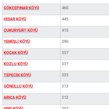
GÖKÇEPINAR KÖYÜ
460
HİSAR KÖYÜ
445
ÇUKURYURT KÖYÜ
415
YEMİŞLİ KÖYÜ
390
KOÇAK KÖYÜ
357
KOZLU KÖYÜ
337
TEPECİK KÖYÜ
335
GÖNÜLLÜ KÖYÜ
313
ARICA KÖYÜ
312
SEKİ KÖYÜ
307