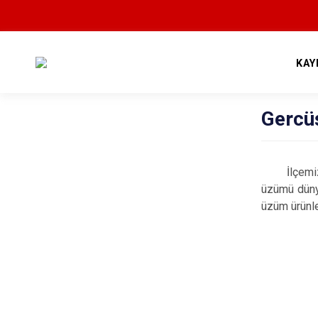
KAY
Gercü
İlçemizde 
üzümü düny
üzüm ürünle