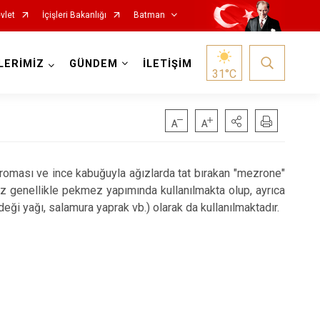
vlet
İçişleri Bakanlığı
Batman
LERİMİZ
GÜNDEM
İLETİŞİM
31
°C
ması ve ince kabuğuyla ağızlarda tat bırakan "mezrone"
 genellikle pekmez yapımında kullanılmakta olup, a
yrıca
eği yağı, salamura yaprak vb.) olarak da kullanılmaktadır.