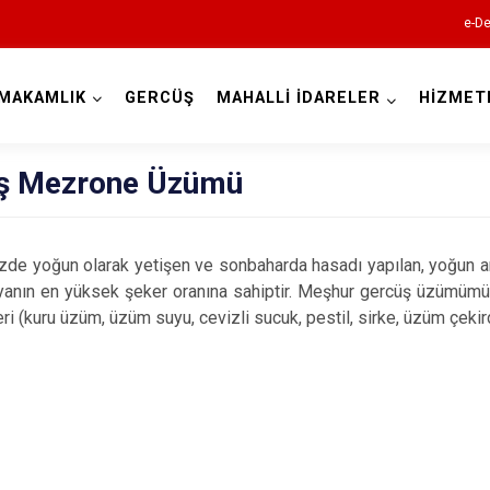
e-De
MAKAMLIK
GERCÜŞ
MAHALLİ İDARELER
HİZMET
Batman
ş Mezrone Üzümü
yoğun olarak yetişen ve sonbaharda hasadı yapılan, yoğun aro
anın en yüksek şeker oranına sahiptir. Meşhur gercüş üzümümüz
ri (kuru üzüm, üzüm suyu, cevizli sucuk, pestil, sirke, üzüm çekird
Beşiri
Gercüş
Hasankeyf