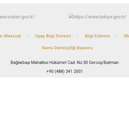
Kozluk
Sason
e-Mevzuat
Uyap Bilgi Sistemi
Bilgi Edinme
Mu
Kamu Denetçiliği Başvuru
Bağlarbaşı Mahallesi Hükümet Cad. No:30 Gercüş/Batman
+90 (488) 341 2001