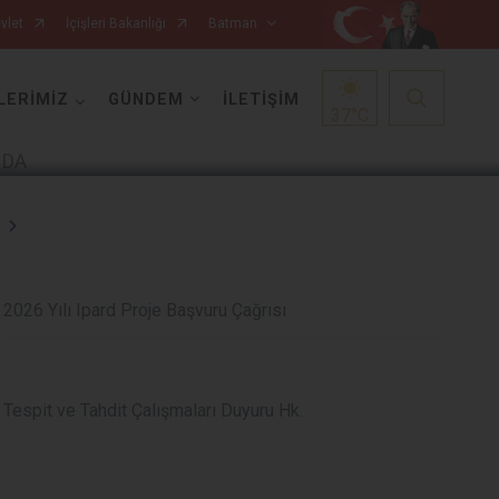
vlet
İçişleri Bakanlığı
Batman
1
/
5
LERİMİZ
GÜNDEM
İLETİŞİM
37
°C
2026 Yılı Ipard Proje Başvuru Çağrısı
Tespit ve Tahdit Çalışmaları Duyuru Hk.