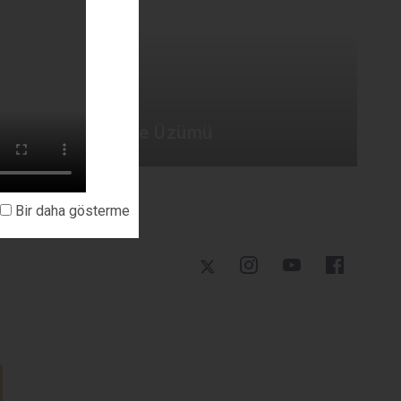
Ekonomi
|
Tarım
Gercüş Mezrone Üzümü
Bir daha gösterme