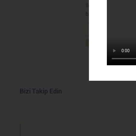
İlçemizde görevine
başlamıştır.
Devamını Oku
Bizi Takip Edin