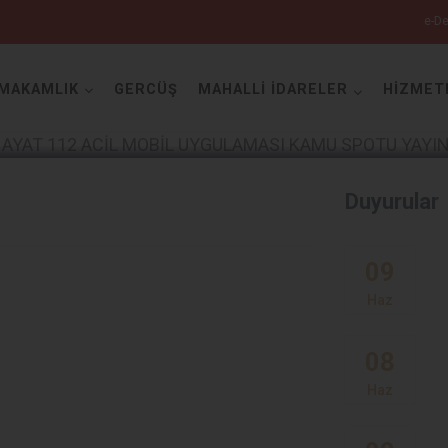
e-De
MAKAMLIK
GERCÜŞ
MAHALLİ İDARELER
HİZMET
Batman
Duyurular
09
Haz
Beşiri
08
Gercüş
Haz
Hasankeyf